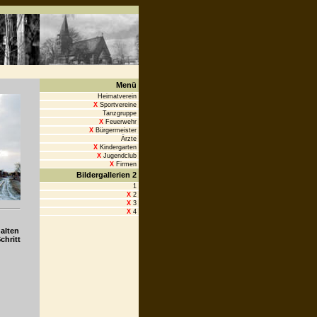
Menü
Heimatverein
X
Sportvereine
Tanzgruppe
X
Feuerwehr
X
Bürgermeister
Ärzte
X
Kindergarten
X
Jugendclub
X
Firmen
Bildergallerien 2
1
X
2
X
3
X
4
alten
chritt