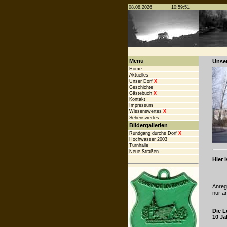
Menü
Unser
Home
Aktuelles
Unser Dorf
X
Geschichte
Gästebuch
X
Kontakt
Impressum
Wissenswertes
X
Sehenswertes
Bildergallerien
Rundgang durchs Dorf
X
Hochwasser 2003
Turnhalle
Neue Straßen
Hier 
Anreg
nur a
Die L
10 Ja