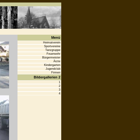
Menü
Heimatverein
Sportvereine
Tanzgruppe
Feuerwehr
Bürgermeister
Ärzte
Kindergarten
Jugendclub
Firmen
Bildergallerien 2
1
2
3
4