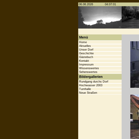
Menü
Home
Aktuelles
Unser Dorf
Geschichte
Gästebuch
Kontakt
Impressum
Wissenswertes
Sehenswertes
Bildergallerien
Rundgang durchs Dorf
Hochwasser 2003
Turnhalle
Neue Straßen